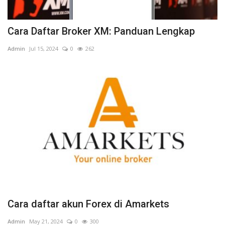
Cara Daftar Broker XM: Panduan Lengkap
Admin
Jul 15, 2024
0
262
Cara daftar akun Forex di Amarkets
Admin
May 21, 2024
0
300