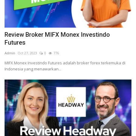
Review Broker MIFX Monex Investindo
Futures
Admin
Oct 27, 2023
0
776
MIFX Monex Investindo Futures adalah broker forex terkemuka di
Indonesia yang menawarkan...