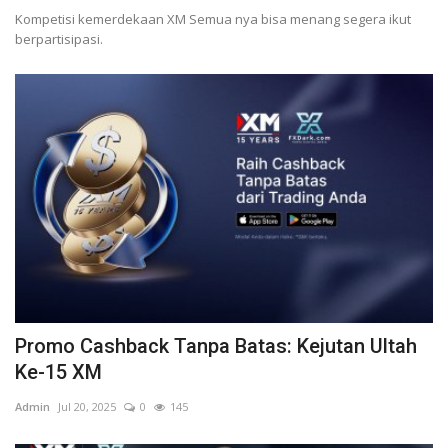
Kompetisi kemerdekaan XM Semua nya bisa menang segera ikut
berpartisipasi.
Promo Cashback Tanpa Batas: Kejutan Ultah
Ke-15 XM
Admin
Jul 20, 2025
0
145