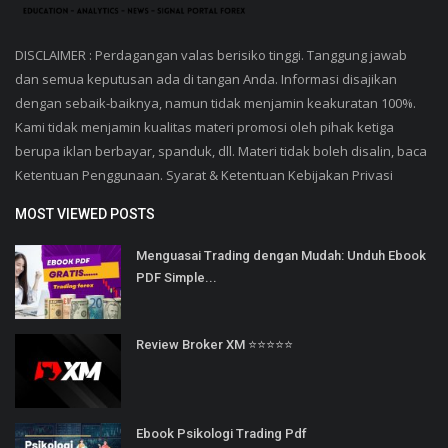
DISCLAIMER : Perdagangan valas berisiko tinggi. Tanggung jawab
dan semua keputusan ada di tangan Anda. Informasi disajikan
dengan sebaik-baiknya, namun tidak menjamin keakuratan 100%.
Kami tidak menjamin kualitas materi promosi oleh pihak ketiga
berupa iklan berbayar, spanduk, dll. Materi tidak boleh disalin, baca
Ketentuan Penggunaan. Syarat & Ketentuan Kebijakan Privasi
MOST VIEWED POSTS
Menguasai Trading dengan Mudah: Unduh Ebook
PDF Simple...
Review Broker XM ⭐⭐⭐⭐⭐
Ebook Psikologi Trading Pdf