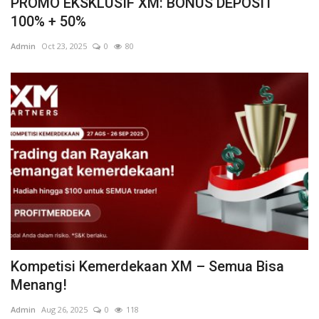
PROMO EKSKLUSIF XM: BONUS DEPOSIT
100% + 50%
Admin
Oct 23, 2025
0
80
Kompetisi Kemerdekaan XM – Semua Bisa
Menang!
Admin
Aug 26, 2025
0
118