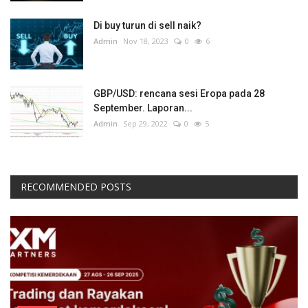
Di buy turun di sell naik?
Admin
Nov 18, 2023
0
6
GBP/USD: rencana sesi Eropa pada 28
September. Laporan...
Admin
Sep 29, 2022
0
5
RECOMMENDED POSTS