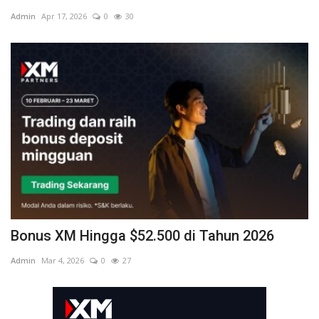
Admin
Apr 17, 2026
0
30
FOREX
CRYPTO
SAHAM
BROKER
kalender ekonomi
Gallery
Bonus XM Hingga $52.500 di Tahun 2026
Forum
Admin
Mar 4, 2026
0
27
Language
English
Indonesia