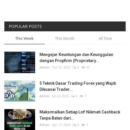
POPULAR POSTS
This Week
This Month
All Time
Mengejar Keuntungan dan Keunggulan
dengan Propfirm (Proprietary...
Admin
Oct 12, 2023
0
10
5 Teknik Dasar Trading Forex yang Wajib
Dikuasai Trader...
Admin
Jul 25, 2025
0
7
Maksimalkan Setiap Lot! Nikmati Cashback
Tanpa Batas dari...
Admin
Apr 17, 2026
0
7