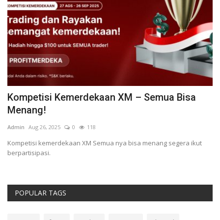
Kompetisi Kemerdekaan XM – Semua Bisa
B
Menang!
b
Admin
Aug 26, 2025
0
118
Ad
Kompetisi kemerdekaan XM Semua nya bisa menang segera ikut
berpartisipasi.
POPULAR TAGS