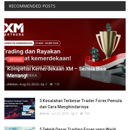
RECOMMENDED POSTS
BROKER
Kompetisi Kemerdekaan XM – Semua Bisa
Menang!
Admin
Aug 26, 2025
0
118
5 Kesalahan Terbesar Trader Forex Pemula
dan Cara Menghindarinya
Admin
Jul 25, 2025
0
109
5 Teknik Dasar Trading Forex yang Wajib