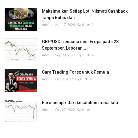
Maksimalkan Setiap Lot! Nikmati Cashback
Tanpa Batas dari...
Admin
Apr 17, 2026
0
7
GBP/USD: rencana sesi Eropa pada 28
September. Laporan...
Admin
Sep 29, 2022
0
4
Cara Trading Forex untuk Pemula
Admin
Oct 3, 2022
0
4
Euro belajar dari kesalahan masa lalu
Admin
Oct 27, 2022
0
4