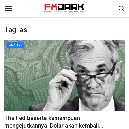
Tag:
as
Login
Register
ANALISA
Home
PROFIRM
Tentang Kami
Contact
STRATEGI
The Fed beserta kemampuan
ANALISA
mengejutkannya. Dolar akan kembali...