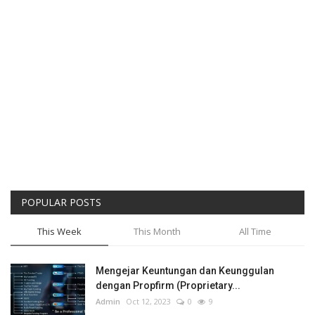
POPULAR POSTS
This Week
This Month
All Time
Mengejar Keuntungan dan Keunggulan
dengan Propfirm (Proprietary...
Admin
Oct 12, 2023
0
9