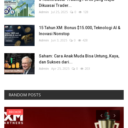
Dikuasai Trader...
Admin
Jul 25, 2025
0
128
15 Tahun XM: Bonus $15.000, Teknologi AI &
Inovasi Nonstop
Admin
Jun 3, 2025
0
428
Saham: Cara Anak Muda Bisa Untung, Kaya,
dan Sukses dari...
Admin
Apr 25, 2025
0
203
RANDOM POSTS
BROKER