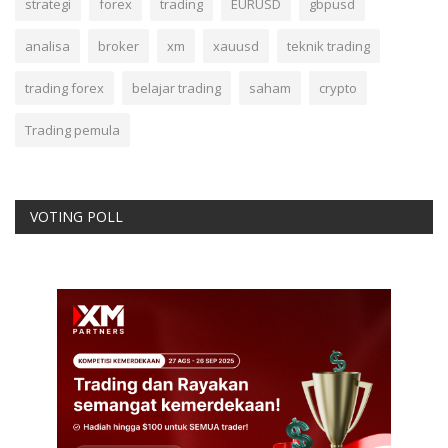
strategi
forex
trading
EURUSD
gbpusd
analisa
broker
xm
xauusd
teknik trading
trading forex
belajar trading
saham
crypto
Trading pemula
VOTING POLL