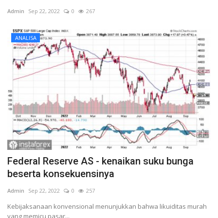
Admin
Sep 22, 2022
0
267
FOREX
ANALISA
CRYPTO
SAHAM
BROKER
kalender ekonomi
Gallery
Federal Reserve AS - kenaikan suku bunga
Forum
beserta konsekuensinya
Language
Admin
Sep 22, 2022
0
257
Kebijaksanaan konvensional menunjukkan bahwa likuiditas murah
English
Indonesia
yang memicu pasar...