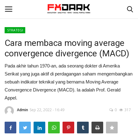
STRATEGI
Login
Register
Cara membaca moving average
convergence divergence (MACD)
Home
Pada akhir tahun 1970-an, ada seorang dokter di Amerika
PROFIRM
Serikat yang juga aktif di perdagangan saham mengembangkan
sebuah indikator teknikal yang bernama Moving Average
Tentang Kami
Convergence Divergence (MACD). Ia adalah Prof. Gerald
Appel.
Contact
Admin
Sep 22, 2022 - 16:49
0
317
STRATEGI
ANALISA