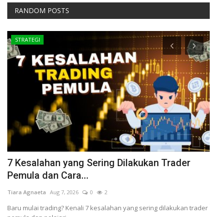
RANDOM POSTS
STRATEGI
7 Kesalahan yang Sering Dilakukan Trader
B
Pemula dan Cara...
Ad
Tiara Agnaeta
Aug 7, 2026
0
2
Da
te
Baru mulai trading? Kenali 7 kesalahan yang sering dilakukan trader