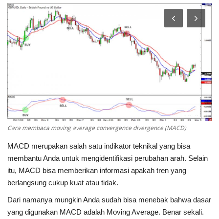
FOREX
CRYPTO
SAHAM
BROKER
kalender ekonomi
Cara membaca moving average convergence divergence (MACD)
Gallery
MACD merupakan salah satu indikator teknikal yang bisa
membantu Anda untuk mengidentifikasi perubahan arah. Selain
Forum
itu, MACD bisa memberikan informasi apakah tren yang
berlangsung cukup kuat atau tidak.
Language
Dari namanya mungkin Anda sudah bisa menebak bahwa dasar
English
Indonesia
yang digunakan MACD adalah Moving Average. Benar sekali.