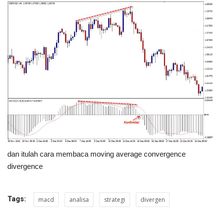
dan itulah cara membaca moving average convergence
divergence
Tags:
macd
analisa
strategi
divergen