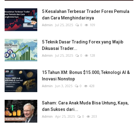
5 Kesalahan Terbesar Trader Forex Pemula
dan Cara Menghindarinya
Admin
Jul 25, 2025
0
109
5 Teknik Dasar Trading Forex yang Wajib
Dikuasai Trader...
Admin
Jul 25, 2025
0
128
15 Tahun XM: Bonus $15.000, Teknologi AI &
Inovasi Nonstop
Admin
Jun 3, 2025
0
428
Saham: Cara Anak Muda Bisa Untung, Kaya,
dan Sukses dari...
Admin
Apr 25, 2025
0
203