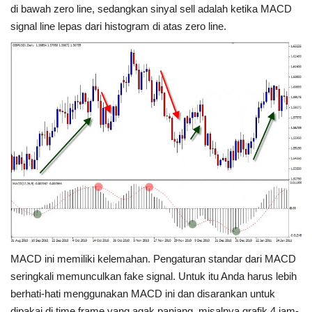
di bawah zero line, sedangkan sinyal sell adalah ketika MACD
signal line lepas dari histogram di atas zero line.
MACD ini memiliki kelemahan. Pengaturan standar dari MACD
seringkali memunculkan fake signal. Untuk itu Anda harus lebih
berhati-hati menggunakan MACD ini dan disarankan untuk
dipakai di time frame yang agak panjang, misalnya grafik 4 jam-