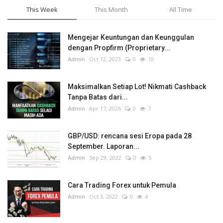
This Week
This Month
All Time
Mengejar Keuntungan dan Keunggulan
dengan Propfirm (Proprietary...
Admin
Oct 12, 2023
0
10
Maksimalkan Setiap Lot! Nikmati Cashback
Tanpa Batas dari...
Admin
Apr 17, 2026
0
7
GBP/USD: rencana sesi Eropa pada 28
September. Laporan...
Admin
Sep 29, 2022
0
5
Cara Trading Forex untuk Pemula
Admin
Oct 3, 2022
0
4