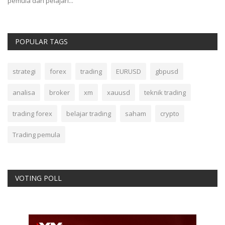
pemula dan pelajari...
POPULAR TAGS
strategi
forex
trading
EURUSD
gbpusd
analisa
broker
xm
xauusd
teknik trading
trading forex
belajar trading
saham
crypto
Trading pemula
VOTING POLL