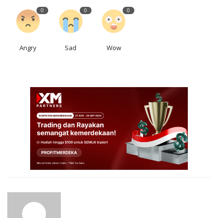
0
0
0
Angry
Sad
Wow