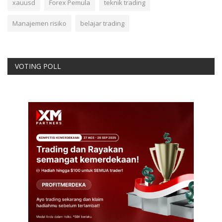
xauusd
Forex Pemula
teknik trading
Manajemen risiko
belajar trading
VOTING POLL