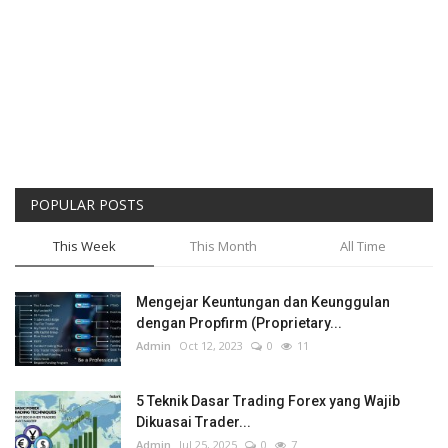
POPULAR POSTS
This Week
This Month
All Time
Mengejar Keuntungan dan Keunggulan
dengan Propfirm (Proprietary...
Admin
Oct 12, 2023
0
11
5 Teknik Dasar Trading Forex yang Wajib
Dikuasai Trader...
Admin
Jul 25, 2025
0
7