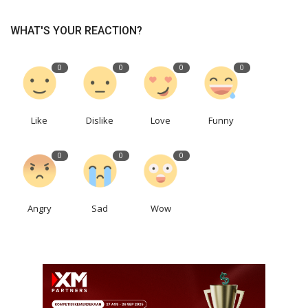
WHAT'S YOUR REACTION?
0
0
0
0
Like
Dislike
Love
Funny
0
0
0
Angry
Sad
Wow