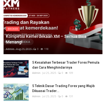
BROKER
Kompetisi Kemerdekaan XM – Semua Bisa
Menang!
Admin
Aug 26, 2025
0
118
5 Kesalahan Terbesar Trader Forex Pemula
dan Cara Menghindarinya
Admin
Jul 25, 2025
0
109
5 Teknik Dasar Trading Forex yang Wajib
Dikuasai Trader...
Admin
Jul 25, 2025
0
131