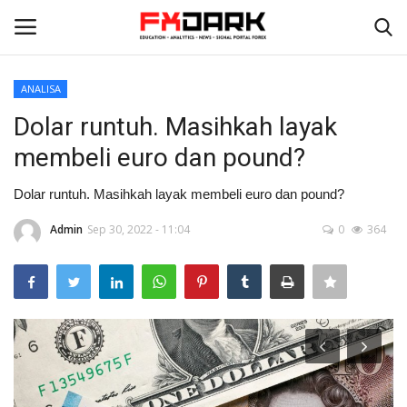
ANALISA
Login
Register
Dolar runtuh. Masihkah layak
membeli euro dan pound?
Home
Dolar runtuh. Masihkah layak membeli euro dan pound?
PROFIRM
Admin
Sep 30, 2022 - 11:04
0
364
Tentang Kami
Contact
STRATEGI
ANALISA