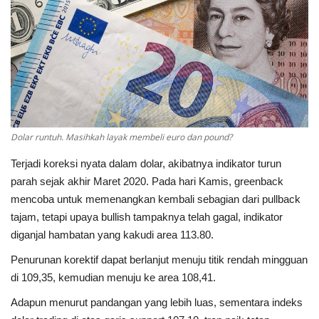
FOREX
CRYPTO
SAHAM
BROKER
Dolar runtuh. Masihkah layak membeli euro dan pound?
Terjadi koreksi nyata dalam dolar, akibatnya indikator turun
kalender ekonomi
parah sejak akhir Maret 2020. Pada hari Kamis, greenback
mencoba untuk memenangkan kembali sebagian dari pullback
Gallery
tajam, tetapi upaya bullish tampaknya telah gagal, indikator
diganjal hambatan yang kakudi area 113.80.
Forum
Penurunan korektif dapat berlanjut menuju titik rendah mingguan
di 109,35, kemudian menuju ke area 108,41.
Language
Adapun menurut pandangan yang lebih luas, sementara indeks
English
Indonesia