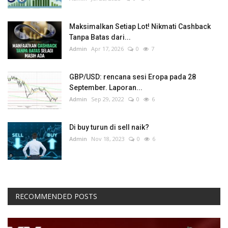
Maksimalkan Setiap Lot! Nikmati Cashback
Tanpa Batas dari...
Admin
Apr 17, 2026
0
7
GBP/USD: rencana sesi Eropa pada 28
September. Laporan...
Admin
Sep 29, 2022
0
6
Di buy turun di sell naik?
Admin
Nov 18, 2023
0
6
RECOMMENDED POSTS