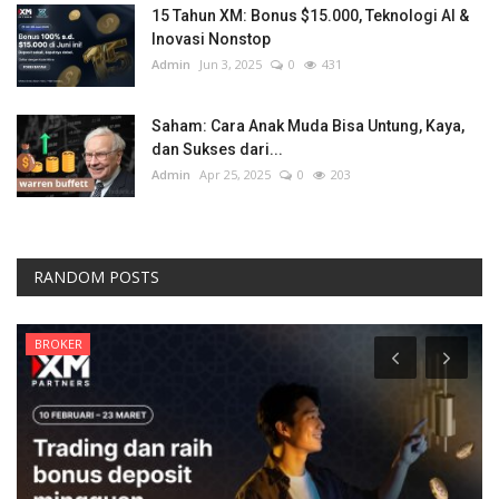
15 Tahun XM: Bonus $15.000, Teknologi AI &
Inovasi Nonstop
Admin
Jun 3, 2025
0
431
Saham: Cara Anak Muda Bisa Untung, Kaya,
dan Sukses dari...
Admin
Apr 25, 2025
0
203
RANDOM POSTS
BROKER