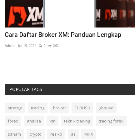
Cara Daftar Broker XM: Panduan Lengkap
B
Admin
Jul 15, 2024
0
262
Ad
Ba
POPULAR TAGS
strategi
trading
broker
EURUSD
gbpusd
forex
analisa
xm
teknik trading
trading forex
saham
crypto
resiko
as
MIFX