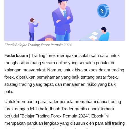
FOREX
CRYPTO
SAHAM
Ebook Belajar Trading Forex Pemula 2024
BROKER
Fxdark.com
| Trading forex merupakan salah satu cara untuk
menghasilkan uang secara online yang semakin populer di
kalender ekonomi
kalangan masyarakat. Namun, untuk bisa sukses dalam trading
forex, diperlukan pemahaman yang baik tentang pasar forex,
Gallery
strategi trading yang tepat, dan manajemen risiko yang baik
pula.
Forum
Untuk membantu para trader pemula memahami dunia trading
forex dengan lebih baik, Ibnuh Trader merilis ebook terbaru
Language
berjudul "Belajar Trading Forex Pemula 2024". Ebook ini
merupakan panduan lengkap yang disusun oleh para ahli trading
English
Indonesia