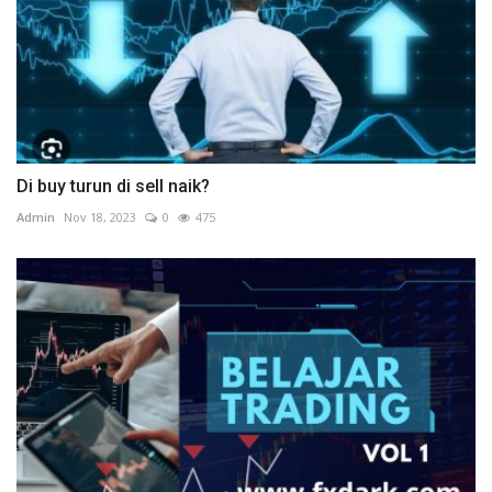
Di buy turun di sell naik?
Admin
Nov 18, 2023
0
475