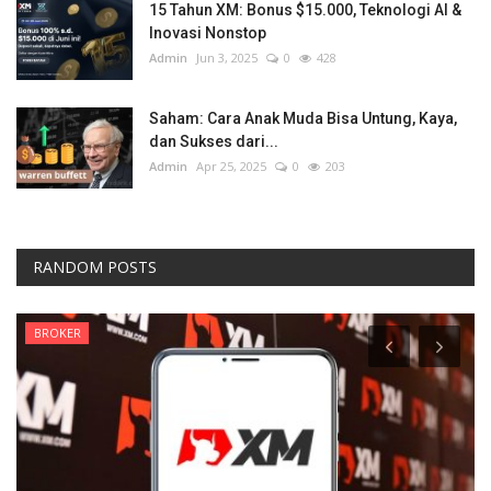
15 Tahun XM: Bonus $15.000, Teknologi AI &
Inovasi Nonstop
Admin
Jun 3, 2025
0
428
Saham: Cara Anak Muda Bisa Untung, Kaya,
dan Sukses dari...
Admin
Apr 25, 2025
0
203
RANDOM POSTS
BROKER