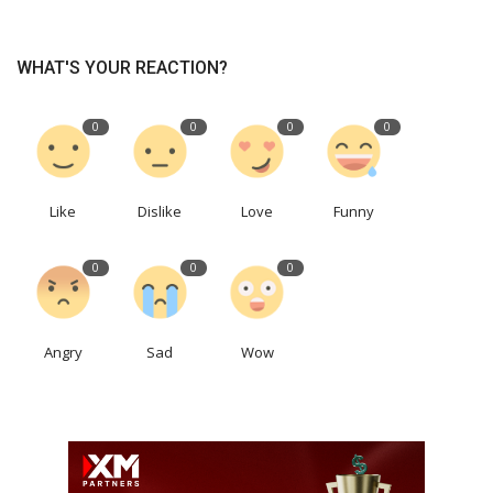
WHAT'S YOUR REACTION?
0
0
0
0
Like
Dislike
Love
Funny
0
0
0
Angry
Sad
Wow