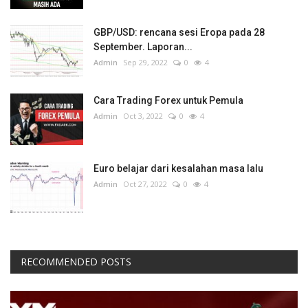
GBP/USD: rencana sesi Eropa pada 28
September. Laporan...
Admin
Sep 29, 2022
0
4
Cara Trading Forex untuk Pemula
Admin
Oct 3, 2022
0
4
Euro belajar dari kesalahan masa lalu
Admin
Oct 27, 2022
0
4
RECOMMENDED POSTS