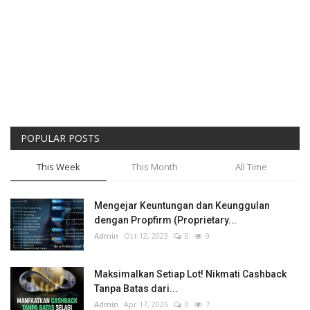
POPULAR POSTS
This Week
This Month
All Time
Mengejar Keuntungan dan Keunggulan
dengan Propfirm (Proprietary...
Admin
Oct 12, 2023
0
9
Maksimalkan Setiap Lot! Nikmati Cashback
Tanpa Batas dari...
Admin
Apr 17, 2026
0
7