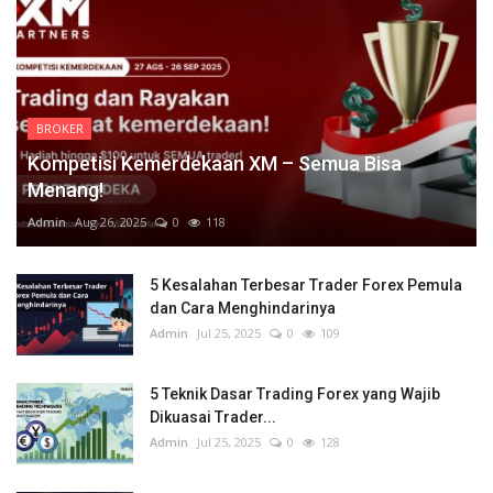
BROKER
Kompetisi Kemerdekaan XM – Semua Bisa
Menang!
Admin
Aug 26, 2025
0
118
5 Kesalahan Terbesar Trader Forex Pemula
dan Cara Menghindarinya
Admin
Jul 25, 2025
0
109
5 Teknik Dasar Trading Forex yang Wajib
Dikuasai Trader...
Admin
Jul 25, 2025
0
128