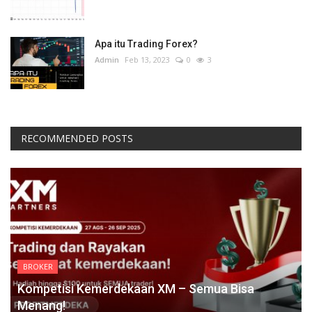
Apa itu Trading Forex?
Admin
Feb 13, 2023
0
3
RECOMMENDED POSTS
BROKER
Kompetisi Kemerdekaan XM – Semua Bisa
Menang!