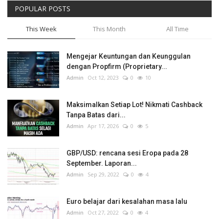
POPULAR POSTS
This Week
This Month
All Time
Mengejar Keuntungan dan Keunggulan
dengan Propfirm (Proprietary...
Admin
Oct 12, 2023
0
10
Maksimalkan Setiap Lot! Nikmati Cashback
Tanpa Batas dari...
Admin
Apr 17, 2026
0
5
GBP/USD: rencana sesi Eropa pada 28
September. Laporan...
Admin
Sep 29, 2022
0
4
Euro belajar dari kesalahan masa lalu
Admin
Oct 27, 2022
0
4