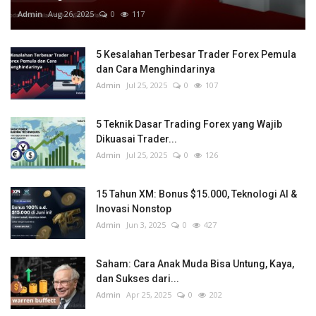
Admin
Aug 26, 2025
0
117
5 Kesalahan Terbesar Trader Forex Pemula
dan Cara Menghindarinya
Admin
Jul 25, 2025
0
107
5 Teknik Dasar Trading Forex yang Wajib
Dikuasai Trader...
Admin
Jul 25, 2025
0
126
15 Tahun XM: Bonus $15.000, Teknologi AI &
Inovasi Nonstop
Admin
Jun 3, 2025
0
427
Saham: Cara Anak Muda Bisa Untung, Kaya,
dan Sukses dari...
Admin
Apr 25, 2025
0
202