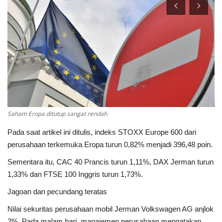
FOREX
CRYPTO
SAHAM
BROKER
Saham Eropa ditutup sangat rendah
kalender ekonomi
Pada saat artikel ini ditulis, indeks STOXX Europe 600 dari
Gallery
perusahaan terkemuka Eropa turun 0,82% menjadi 396,48 poin.
Sementara itu, CAC 40 Prancis turun 1,11%, DAX Jerman turun
Forum
1,33% dan FTSE 100 Inggris turun 1,73%.
Jagoan dan pecundang teratas
Language
Nilai sekuritas perusahaan mobil Jerman Volkswagen AG anjlok
English
Indonesia
2%. Pada malam hari, manajemen perusahaan mengatakan