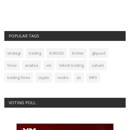
POPULAR TAGS
strategi
trading
EURUSD
broker
gbpusd
forex
analisa
xm
teknik trading
saham
trading forex
crypto
resiko
as
MIFX
VOTING POLL