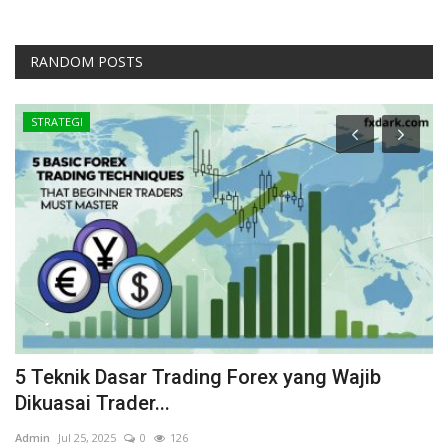
RANDOM POSTS
STRATEGI
M
5 Teknik Dasar Trading Forex yang Wajib
P
Dikuasai Trader...
K
Admin
Jul 25, 2025
0
126
Ad