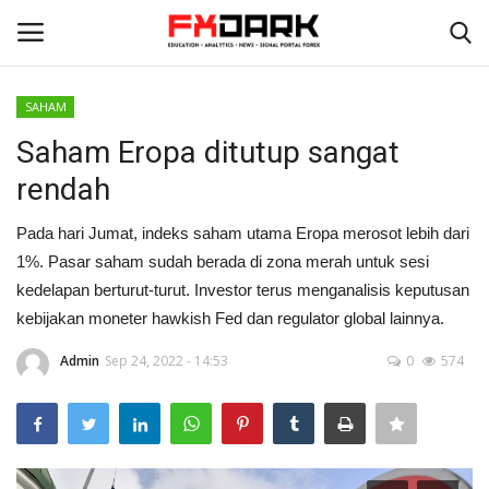
SAHAM
Login
Register
Saham Eropa ditutup sangat
rendah
Home
Pada hari Jumat, indeks saham utama Eropa merosot lebih dari
PROFIRM
1%. Pasar saham sudah berada di zona merah untuk sesi
kedelapan berturut-turut. Investor terus menganalisis keputusan
Tentang Kami
kebijakan moneter hawkish Fed dan regulator global lainnya.
Contact
Admin
Sep 24, 2022 - 14:53
0
574
STRATEGI
ANALISA